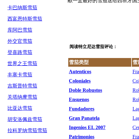
献一盒最好的雪茄送给西班牙国
卡巴纳斯雪茄
西富恩特斯雪茄
库阿巴雪茄
外交官雪茄
阅读特立尼达雪茄评论：
登喜路雪茄
雪茄类型
雪
世界之王雪茄
Autenticos
Fra
丰塞卡雪茄
Coloniales
Col
吉斯普特雪茄
Doble Robustos
Rob
关塔纳摩雪茄
Ensuenos
Rob
比亚达雪茄
Fundadores
Lag
Gran Panatela
Lag
胡安洛佩兹雪茄
Ingenios EL 2007
Cer
拉科罗纳雪茄雪茄
Patrimonios
Fra