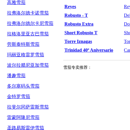
高雅雪茄
Reyes
Re
拉弗洛尔德卡诺雪茄
Robusto - T
Del
拉弗洛尔德尔卡尼雪茄
Robusto Extra
Do
Short Robusto T
Sho
拉格洛里亚古巴雪茄
Torre Iznagas
Tor
劳斯泰特斯雪茄
Trinidad 40º Aniversario
Ca
玛丽亚格雷罗雪茄
波尔拉腊尼亚加雪茄
雪茄专卖推荐：
潘趣雪茄
多尔塞码头雪茄
金特罗雪茄
拉斐尔冈萨雷斯雪茄
雷蒙阿隆尼雪茄
圣路易斯雷伊雪茄