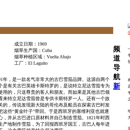
成立日期：1969
频
烟草生产国：Cuba
烟草种植区域：Vuelta Abajo
道
工厂：El Laguito
导
航
91年，是一款名气非常大的古巴雪茄品牌。这源自两个
新
个是有关古巴英雄卡斯特罗的，是说特立尼达雪茄专为
使用的，只送尊贵的客人和朋友。而如果是其他古巴领
看来特立尼达雪茄曾是专供卡斯特罗一人。还有一个故
关的，传说发现新大陆的哥伦布及船员在探索古巴时发
把这些“黄金叶子”带回。于是西班牙的塞维利亚也就逐
，并从古巴进口原材料并自己制造雪茄。1821年时西
生产地制作雪茄，为了回报西班牙国王，古巴人每年进