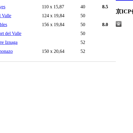
yes
110 x 15,87
40
8.5
京ICP
 Valle
124 x 19,84
50
bles
156 x 19,84
50
8.0
rt del Valle
50
re Iznaga
52
nonazo
150 x 20,64
52