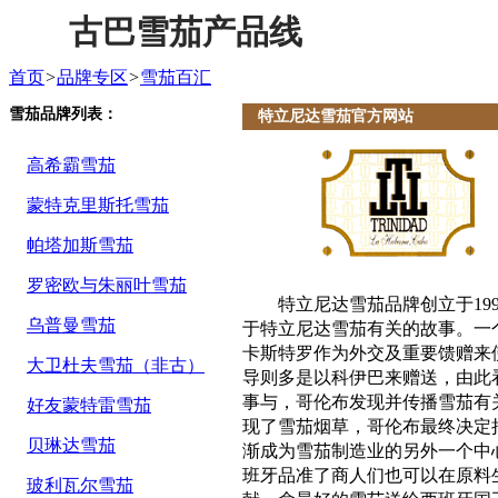
古巴雪茄产品线
首页
>
品牌专区
>
雪茄百汇
雪茄品牌列表：
特立尼达雪茄官方网站
高希霸雪茄
蒙特克里斯托雪茄
帕塔加斯雪茄
罗密欧与朱丽叶雪茄
特立尼达雪茄品牌创立于19
乌普曼雪茄
于特立尼达雪茄有关的故事。一
卡斯特罗作为外交及重要馈赠来
大卫杜夫雪茄（非古）
导则多是以科伊巴来赠送，由此
事与，哥伦布发现并传播雪茄有
好友蒙特雷雪茄
现了雪茄烟草，哥伦布最终决定
贝琳达雪茄
渐成为雪茄制造业的另外一个中心
班牙品准了商人们也可以在原料
玻利瓦尔雪茄