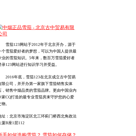
雪茄123网站于2012年于北京开办，源于
一个雪茄爱好者的梦想，可以为中国人提供最
专业的雪茄知识。5年来，数百万雪茄爱好者
登录123网站进行知识学习并受益。
2016年底，雪茄123在北京成立古中贸易
有限公司，并开办第一家旗下雪茄销售实体
店，销售中烟品类的雪茄品牌。更由中国业内
专家CQ打造的最专业雪茄房来守护您的心爱
之物。
地址：北京市海淀区北三环蓟门桥西北角政法
大厦B座1层112
新手如何选购雪茄？
雪茄如何存储？