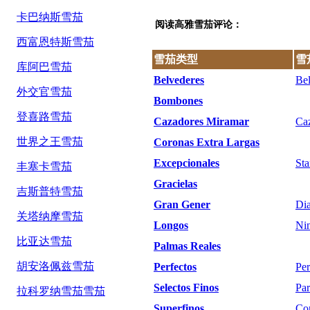
卡巴纳斯雪茄
阅读高雅雪茄评论：
西富恩特斯雪茄
雪茄类型
雪
库阿巴雪茄
Belvederes
Bel
外交官雪茄
Bombones
登喜路雪茄
Cazadores Miramar
Ca
世界之王雪茄
Coronas Extra Largas
Excepcionales
Sta
丰塞卡雪茄
Gracielas
吉斯普特雪茄
Gran Gener
Di
关塔纳摩雪茄
Longos
Ni
比亚达雪茄
Palmas Reales
胡安洛佩兹雪茄
Perfectos
Per
Selectos Finos
Par
拉科罗纳雪茄雪茄
Superfinos
Cor