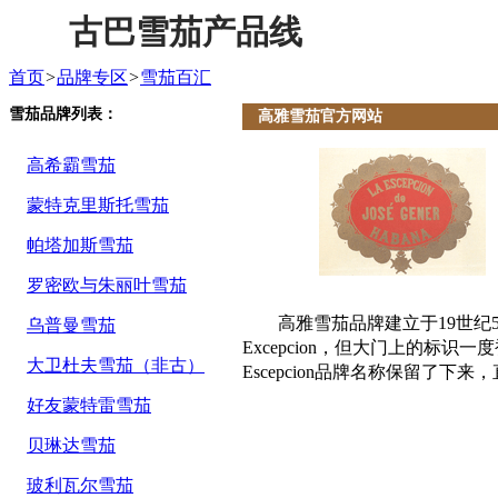
古巴雪茄产品线
首页
>
品牌专区
>
雪茄百汇
雪茄品牌列表：
高雅雪茄官方网站
高希霸雪茄
蒙特克里斯托雪茄
帕塔加斯雪茄
罗密欧与朱丽叶雪茄
高雅雪茄品牌建立于19世纪
乌普曼雪茄
Excepcion，但大门上的标识一度
大卫杜夫雪茄（非古）
Escepcion品牌名称保留了下
好友蒙特雷雪茄
贝琳达雪茄
玻利瓦尔雪茄