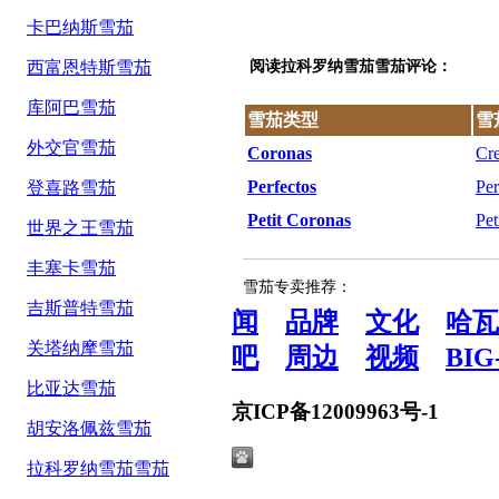
卡巴纳斯雪茄
西富恩特斯雪茄
阅读拉科罗纳雪茄雪茄评论：
库阿巴雪茄
雪茄类型
雪
外交官雪茄
Coronas
Cr
Perfectos
Per
登喜路雪茄
Petit Coronas
Pet
世界之王雪茄
丰塞卡雪茄
雪茄专卖推荐：
吉斯普特雪茄
闻
品牌
文化
哈瓦
关塔纳摩雪茄
吧
周边
视频
BIG
比亚达雪茄
京ICP备12009963号-1
胡安洛佩兹雪茄
拉科罗纳雪茄雪茄