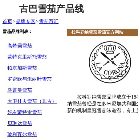
古巴雪茄产品线
首页
>
品牌专区
>
雪茄百汇
雪茄品牌列表：
拉科罗纳雪茄雪茄官方网站
高希霸雪茄
蒙特克里斯托雪茄
帕塔加斯雪茄
罗密欧与朱丽叶雪茄
乌普曼雪茄
拉科罗纳雪茄品牌成立于18
大卫杜夫雪茄（非古）
纳雪茄曾经是在多米尼加共和国
新的机制皇冠雪茄味道温，有土
好友蒙特雷雪茄
贝琳达雪茄
玻利瓦尔雪茄