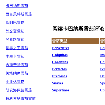
卡巴纳斯雪茄
西富恩特斯雪茄
库阿巴雪茄
阅读卡巴纳斯雪茄评论
外交官雪茄
登喜路雪茄
雪茄类型
雪
世界之王雪茄
Belvederes
Bel
Chiquitos
Inf
丰塞卡雪茄
Coronitas
Ch
吉斯普特雪茄
Perfectos
Per
关塔纳摩雪茄
Preciosas
De
比亚达雪茄
Suaves
Spo
胡安洛佩兹雪茄
Superfinos
Cor
拉科罗纳雪茄雪茄