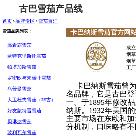
古巴雪茄产品线
首页
>
品牌专区
>
雪茄百汇
雪茄品牌列表：
卡巴纳斯雪茄官方网
高希霸雪茄
成立
烟草
蒙特克里斯托雪茄
烟草种
帕塔加斯雪茄
工厂：
罗密欧与朱丽叶雪茄
卡巴纳斯雪茄曾为
乌普曼雪茄
名品牌，它是古巴登
大卫杜夫雪茄（非古）
一。于1895年修改
纳斯。1932年美
好友蒙特雷雪茄
主要市场在东欧和加
贝琳达雪茄
分机制，口味略有不
玻利瓦尔雪茄