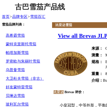
古巴雪茄产品线
首页
>
品牌专区
>
雪茄百汇
雪茄品牌列表：
比亚达雪茄
View all Brevas JL
高希霸雪茄
蒙特克里斯托雪茄
来源：
帕塔加斯雪茄
测量：
罗密欧与朱丽叶雪茄
规格：
乌普曼雪茄
重量：
8
大卫杜夫雪茄（非古）
介绍：
Bu
好友蒙特雷雪茄
比亚达
Brevas 评价：
贝琳达雪茄
玻利瓦尔雪茄
小皇冠型，中等外形，平衡