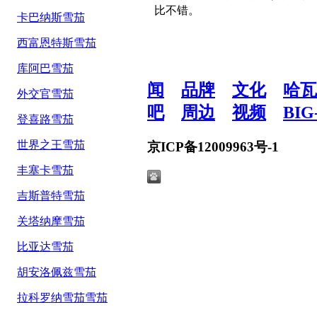
比不错。
卡巴纳斯雪茄
西富恩特斯雪茄
库阿巴雪茄
闻
品牌
文化
哈瓦
外交官雪茄
吧
周边
视频
BIG
登喜路雪茄
世界之王雪茄
京ICP备12009963号-1
丰塞卡雪茄
吉斯普特雪茄
关塔纳摩雪茄
比亚达雪茄
胡安洛佩兹雪茄
拉科罗纳雪茄雪茄