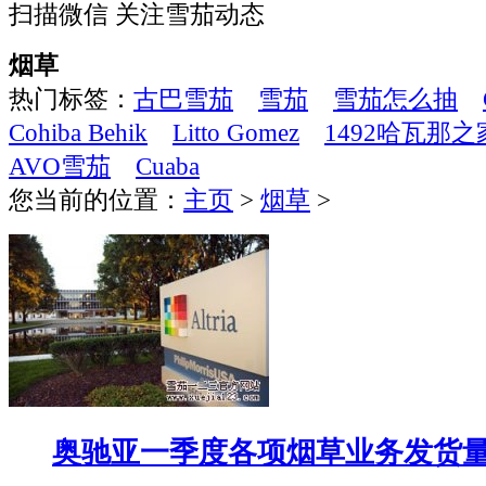
扫描微信 关注雪茄动态
烟草
热门标签：
古巴雪茄
雪茄
雪茄怎么抽
Cohiba Behik
Litto Gomez
1492哈瓦那之
AVO雪茄
Cuaba
您当前的位置：
主页
>
烟草
>
奥驰亚一季度各项烟草业务发货