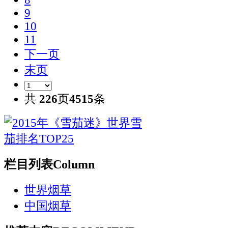
9
10
11
下一页
末页
共
226
页
4515
条
栏目列表
Column
世界烟草
中国烟草