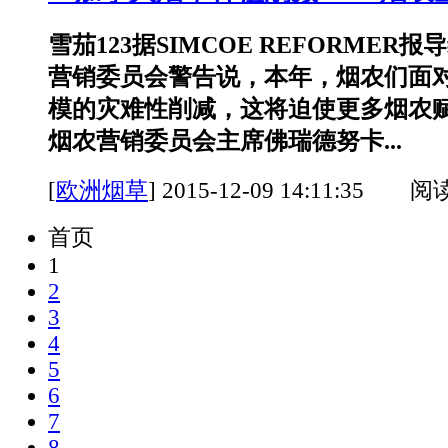
雪茄123据SIMCOE REFORMER
营销委员会警告说，本年，烟农们面
模的灾难性削减，这将迫使更多烟农赋
烟农营销委员会主席佛瑞德努卡...
[
欧洲烟草
]
2015-12-09 14:11:35 阅
首页
1
2
3
4
5
6
7
8