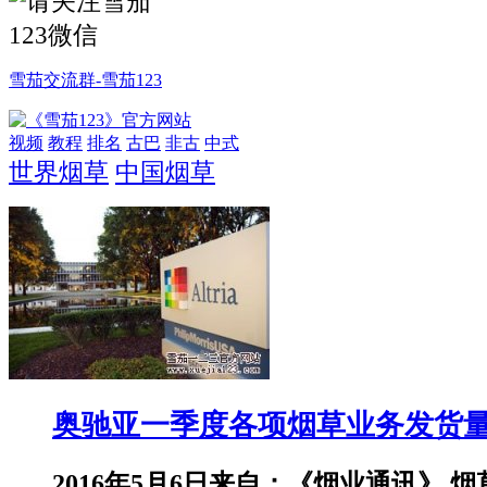
雪茄交流群-雪茄123
视频
教程
排名
古巴
非古
中式
世界烟草
中国烟草
奥驰亚一季度各项烟草业务发货
2016年5月6日来自：《烟业通讯》 