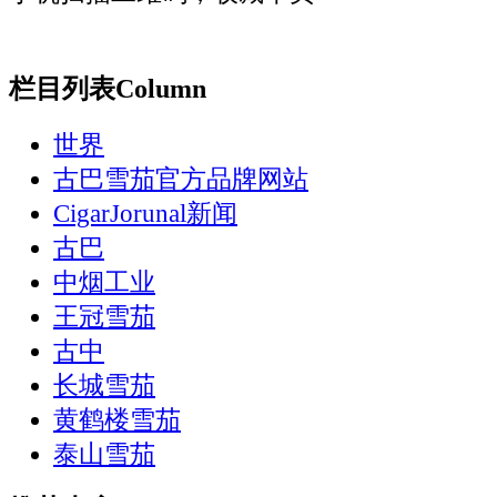
栏目列表
Column
世界
古巴雪茄官方品牌网站
CigarJorunal新闻
古巴
中烟工业
王冠雪茄
古中
长城雪茄
黄鹤楼雪茄
泰山雪茄