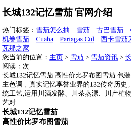
长城132记忆雪茄 官网介绍
热门标签：
雪茄怎么抽
雪茄
古巴雪茄
机卷雪茄
Cuaba
Partagas Cul
西卡雪茄
瓦那之家
您当前的位置：
主页
>
雪茄
>
雪茄资讯
>
阅读：
次
长城132记忆雪茄 高性价比罗布图雪茄 包
主色调，真实记忆享誉业界的132传奇历史。
统工艺,运用川酒发酵、川茶蒸漂、川产植物
艺对
长城132记忆雪茄
高性价比罗布图雪茄