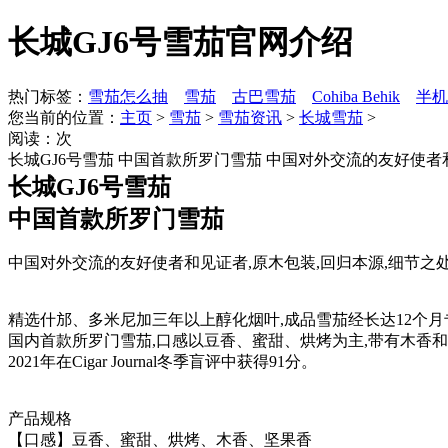
长城GJ6号雪茄官网介绍
热门标签：
雪茄怎么抽
雪茄
古巴雪茄
Cohiba Behik
半机
您当前的位置：
主页
>
雪茄
>
雪茄资讯
>
长城雪茄
>
阅读：
次
长城GJ6号雪茄 中国首款所罗门雪茄 中国对外交流的友好使者
长城GJ6号雪茄
中国首款所罗门雪茄
中国对外交流的友好使者和见证者,原木包装,回归本源,细节之
精选什邡、多米尼加三年以上醇化烟叶,成品雪茄经长达12个月
国内首款所罗门雪茄,口感以豆香、蜜甜、烘烤为主,带有木香和
2021年在Cigar Journal冬季盲评中获得91分。
产品规格
【口感】豆香、蜜甜、烘烤、木香、坚果香