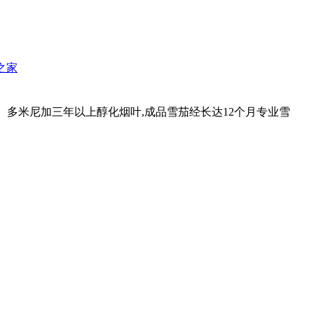
那之家
邡、多米尼加三年以上醇化烟叶,成品雪茄经长达12个月专业雪