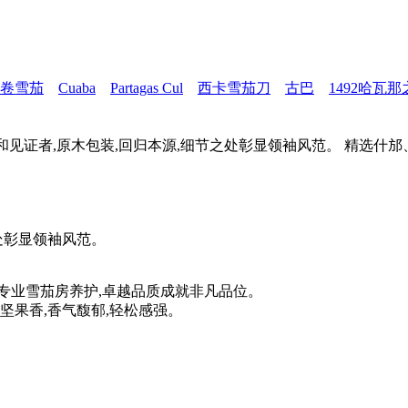
卷雪茄
Cuaba
Partagas Cul
西卡雪茄刀
古巴
1492哈瓦
和见证者,原木包装,回归本源,细节之处彰显领袖风范。 精选什
处彰显领袖风范。
专业雪茄房养护,卓越品质成就非凡品位。
坚果香,香气馥郁,轻松感强。